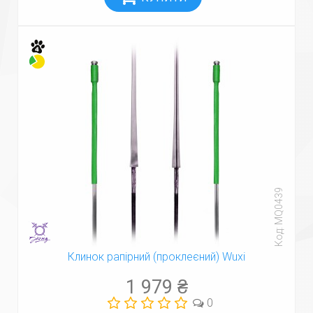
Код: MQ0439
Клинок рапірний (проклеєний) Wuxi
1 979 ₴
0