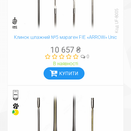
Код: UF-8005
Клинок шпажний №5 мараген FIE «ARROW» Unic
10 657 ₴
0
В наявності