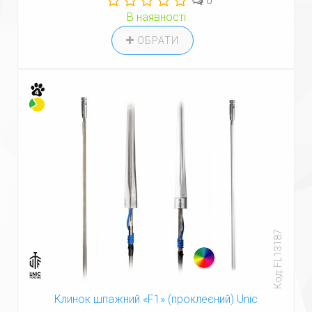
0
В наявності
ОБРАТИ
Код: FL13187
Клинок шпажний «F1» (проклеєний) Unic