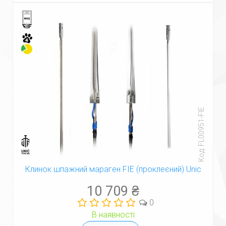
Код: FL00951-FIE
Клинок шпажний мараген FIE (проклеєний) Unic
10 709 ₴
0
В наявності