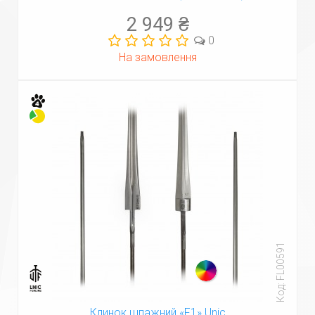
2 949 ₴
0
На замовлення
Код: FL00591
Клинок шпажний «F1» Unic