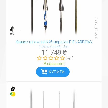
Код: UF-8025
Клинок шпажний №5 мараген FIE «ARROW»
(проклеєний) Unic
11 749 ₴
0
В наявності