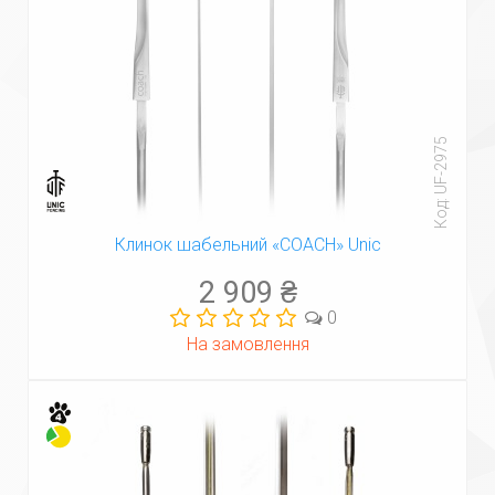
Код: UF-2975
Клинок шабельний «COACH» Unic
2 909 ₴
0
На замовлення