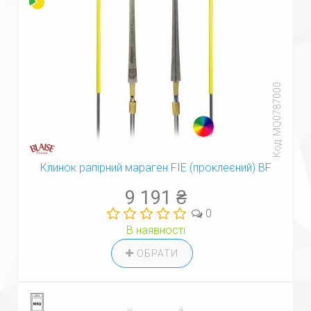
Код: MQ0787000
Клинок рапірний мараген FIE (проклеєний) BF
9 191 ₴
0
В наявності
ОБРАТИ