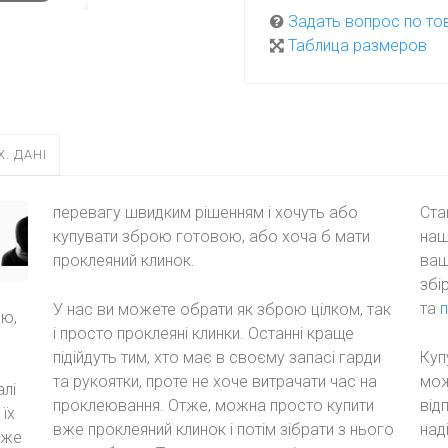
Задать вопрос по то
Таблица размеров
Х. ДАНІ
перевагу швидким рішенням і хочуть або
Ста
купувати зброю готовою, або хоча б мати
наш
проклеяний клинок.
ваш
збі
та
п
У нас ви можете обрати як зброю цілком, так
ою,
і просто проклеяні клинки. Останні краще
підійдуть тим, хто має в своєму запасі гарди
Куп
та рукоятки, проте не хоче витрачати час на
мож
алі
проклеювання. Отже, можна просто купити
від
їх
вже проклеяний клинок і потім зібрати з нього
над
вже