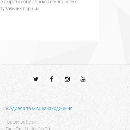
е зібрати нову зброю і йти до нових
тувальних вершин.
Адреса та місцезнаходження
Графік работи:
Пн.–Пт.
: 10:00–19:00;