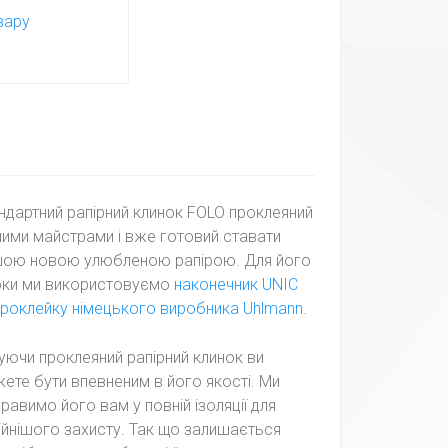
вару
ндартний рапірний клинок FOLO проклеяний
ими майстрами і вже готовий ставати
ою новою улюбленою рапірою. Для його
рки ми використовуємо
наконечник UNIC
роклейку німецького виробника Uhlmann.
уючи проклеяний рапірний клинок ви
ете бути впевненим в його якості. Ми
правимо його вам у повній ізоляції для
ійнішого захисту. Так що залишається