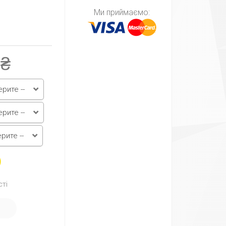
Ми приймаємо:
 ₴
ерите --
ерите --
ерите --
сті
И