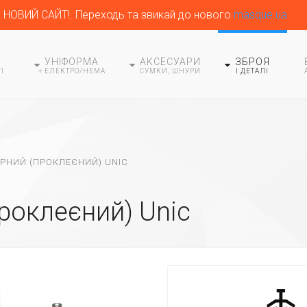
НОВИЙ САЙТ!. Переходь та звикай до нового
masque.ua
УНІФОРМА
АКСЕСУАРИ
ЗБРОЯ
І
+ ЕЛЕКТРО/HEMA
СУМКИ, ШНУРИ
І ДЕТАЛІ
ІРНИЙ (ПРОКЛЕЄНИЙ) UNIC
роклеєний) Unic