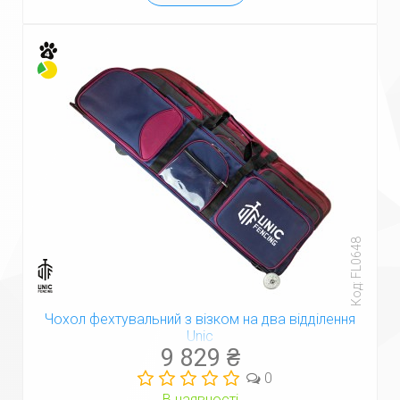
Код: FL0648
Чохол фехтувальний з візком на два відділення
Unic
9 829 ₴
0
В наявності