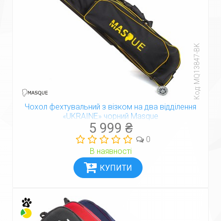
Код: MQ13847-BK
Чохол фехтувальний з візком на два відділення
«UKRAINE» чорний Masque
5 999 ₴
0
В наявності