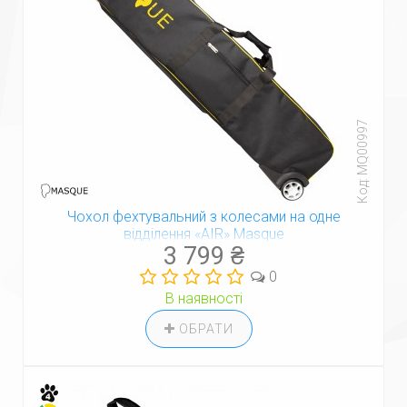
Код: MQ00997
Чохол фехтувальний з колесами на одне
відділення «AIR» Masque
3 799 ₴
0
В наявності
ОБРАТИ