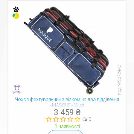
Код: WS072-MQ
Чохол фехтувальний з візком на два відділення
«MASQUE» Wuxi
3 459 ₴
0
В наявності