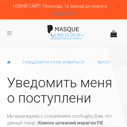
НОВИЙ САЙТ!. Переходь та звикай до нового
masque.ua
0 800 33-39-39
БЕЗКОШТОВНО В УКРАЇНІ
ГЛАВНАЯ
ПОВІДОМИТИ КОЛИ З'ЯВИТЬСЯ
ЗБРОЯ
К
Уведомить меня
о поступлени
Мы вынуждены с сожалением сообщить Вам, что
данный товар (
Клинок шпажний мараген FIE