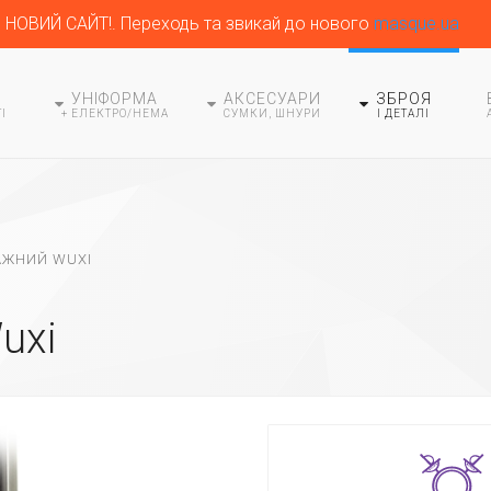
НОВИЙ САЙТ!. Переходь та звикай до нового
masque.ua
УНІФОРМА
АКСЕСУАРИ
ЗБРОЯ
І
+ ЕЛЕКТРО/HEMA
СУМКИ, ШНУРИ
І ДЕТАЛІ
АЖНИЙ WUXI
uxi