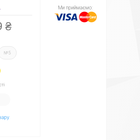
Ми приймаємо:
9 ₴
№5
сті
И
вару