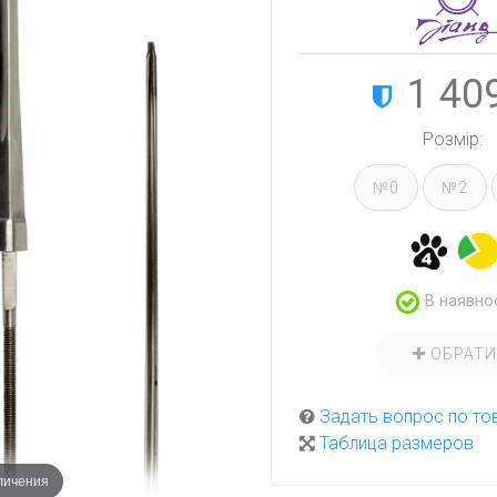
1 40
Розмір:
№0
№2
В наявно
ОБРАТ
Задать вопрос по то
Таблица размеров
личения