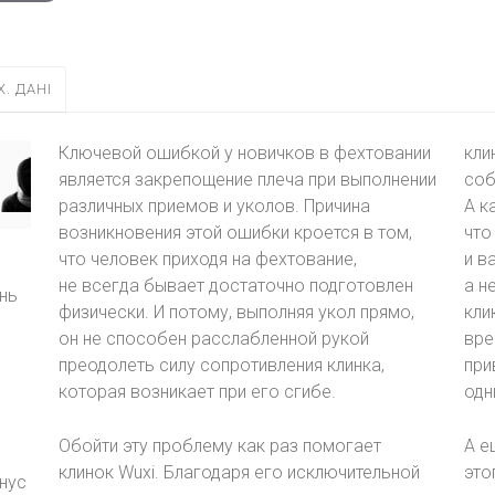
Х. ДАНІ
Ключевой ошибкой у новичков в фехтовании
кли
является закрепощение плеча при выполнении
соб
различных приемов и уколов. Причина
А к
возникновения этой ошибки кроется в том,
что
что человек приходя на фехтование,
и в
не всегда бывает достаточно подготовлен
а н
нь
физически. И потому, выполняя укол прямо,
кли
он не способен расслабленной рукой
вре
преодолеть силу сопротивления клинка,
при
которая возникает при его сгибе.
одн
Обойти эту проблему как раз помогает
А е
,
клинок Wuxi. Благодаря его исключительной
это
нус