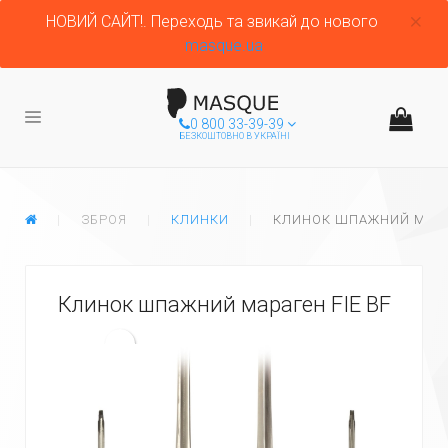
НОВИЙ САЙТ!. Переходь та звикай до нового
masque.ua
0 800 33-39-39
БЕЗКОШТОВНО В УКРАЇНІ
ГЛАВНАЯ
ЗБРОЯ
КЛИНКИ
КЛИНОК ШПАЖНИЙ МАРАГ
Клинок шпажний мараген FIE BF