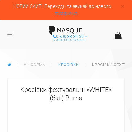
НОВИЙ САЙТ!. Переходь та звикай до нового
masque.ua
0 800 33-39-39
БЕЗКОШТОВНО В УКРАЇНІ
ГЛАВНАЯ
УНІФОРМА
КРОСІВКИ
КРОСІВКИ ФЕХТУВАЛ
Кросівки фехтувальні «WHITE»
(білі) Puma