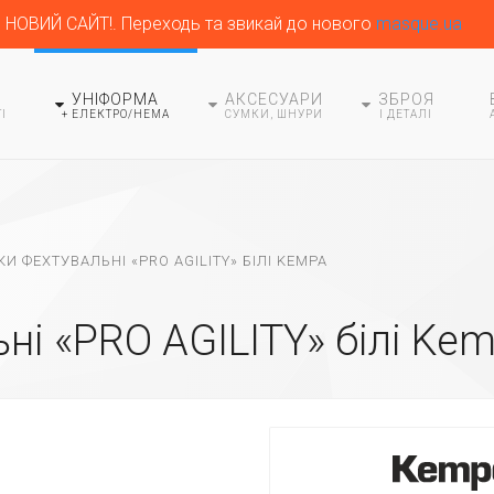
НОВИЙ САЙТ!. Переходь та звикай до нового
masque.ua
УНІФОРМА
АКСЕСУАРИ
ЗБРОЯ
І
+ ЕЛЕКТРО/HEMA
СУМКИ, ШНУРИ
І ДЕТАЛІ
КИ ФЕХТУВАЛЬНІ «PRO AGILITY» БІЛІ KEMPA
ні «PRO AGILITY» білі Ke