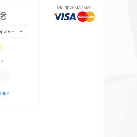
Ми приймаємо:
 ₴
ерите --
сті
И
вару