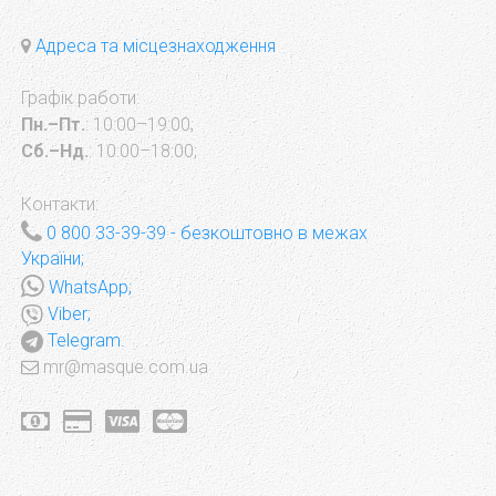
Адреса та місцезнаходження
Графік работи:
Пн.–Пт.
: 10:00–19:00;
Сб.–Нд.
: 10:00–18:00;
Контакти:
0 800 33-39-39
- безкоштовно в межах
України;
WhatsApp;
Viber;
Telegram.
mr@masque.com.ua