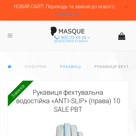
НОВИЙ САЙТ!. Переходь та звикай до нового
masque.ua
0 800 33-39-39
БЕЗКОШТОВНО В УКРАЇНІ
ГЛАВНАЯ
УНІФОРМА
РУКАВИЦІ
РУКАВИЦЯ ФЕХТУВАЛ
Знижка
Рукавиця фехтувальна
водостійка «ANTI-SLIP» (права) 10
SALE PBT