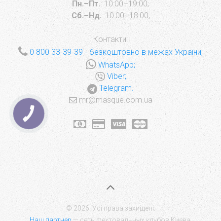
Пн.–Пт.
: 10:00–19:00;
Сб.–Нд.
: 10:00–18:00;
Контакти:
0 800 33-39-39
- безкоштовно в межах України;
WhatsApp;
Viber;
Telegram.
mr@masque.com.ua
КНОПКА
ЗВ'ЯЗКУ
© 2026. Усі права захищені.
Наш партнер
— сеть фехтовальных клубов Киева.