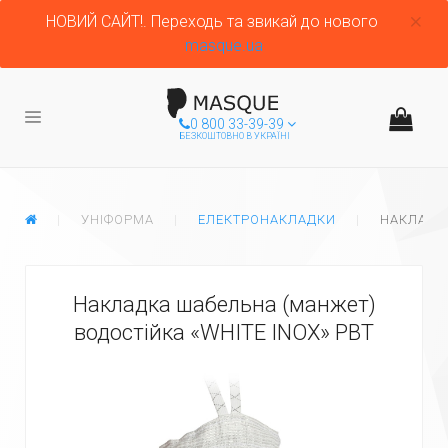
НОВИЙ САЙТ!. Переходь та звикай до нового
masque.ua
0 800 33-39-39
БЕЗКОШТОВНО В УКРАЇНІ
ГЛАВНАЯ
УНІФОРМА
ЕЛЕКТРОНАКЛАДКИ
НАКЛАДКА
Накладка шабельна (манжет)
водостійка «WHITE INOX» PBT