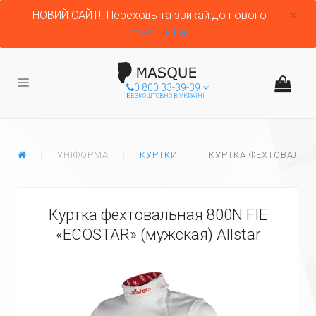
НОВИЙ САЙТ!. Переходь та звикай до нового
masque.ua
0 800 33-39-39
БЕЗКОШТОВНО В УКРАЇНІ
ГЛАВНАЯ
УНІФОРМА
КУРТКИ
КУРТКА ФЕХТОВАЛЬНА
Куртка фехтовальная 800N FIE
«ECOSTAR» (мужская) Allstar