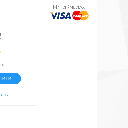
Ми приймаємо:
₴
сті
вару