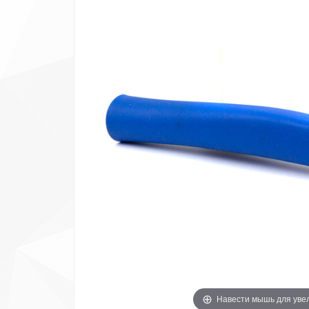
Навести мышь для уве