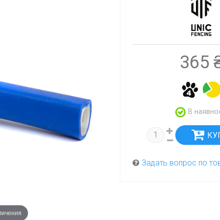
365 
В наявно
Задать вопрос по то
личения