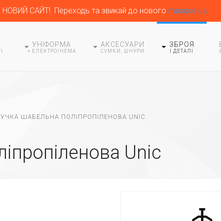
НОВИЙ САЙТ!. Переходь та звикай до нового
masque.ua
УНІФОРМА
АКСЕСУАРИ
ЗБРОЯ
І
+ ЕЛЕКТРО/HEMA
СУМКИ, ШНУРИ
І ДЕТАЛІ
РУЧКА ШАБЕЛЬНА ПОЛІПРОПІЛЕНОВА UNIC
ліпропіленова Unic