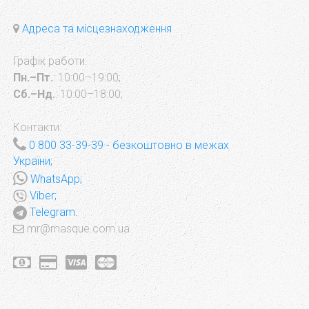
Адреса та місцезнаходження
Графік работи:
Пн.–Пт.
: 10:00–19:00;
Сб.–Нд.
: 10:00–18:00;
Контакти:
0 800 33-39-39
- безкоштовно в межах
України;
WhatsApp;
Viber;
Telegram.
mr@masque.com.ua