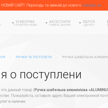
НОВИЙ САЙТ!. Переходь та звикай до нового
masque.ua
УНІФОРМА
АКСЕСУАРИ
ЗБРОЯ
І
+ ЕЛЕКТРО/HEMA
СУМКИ, ШНУРИ
І ДЕТАЛІ
РОЯ
РУЧКИ ТА ПІСТОЛЕТИ
РУЧКА ШАБЕЛЬНА АЛЮМІН
я о поступлени
что данный товар (
Ручка шабельна алюмінієва «ALUMIN
естве. Пожалуйста, оставьте адрес Вашей электронной поч
упит в наличие.