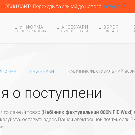
НОВИЙ САЙТ!. Переходь та звикай до нового
masque.ua
УНІФОРМА
АКСЕСУАРИ
ЗБРОЯ
І
+ ЕЛЕКТРО/HEMA
СУМКИ, ШНУРИ
І ДЕТАЛІ
ИФОРМА
НАБІЧНИКИ
НАБІЧНИК ФЕХТУВАЛЬНИЙ 800N 
я о поступлени
что данный товар (
Набічник фехтувальний 800N FIE Wuxi
)
алуйста, оставьте адрес Вашей электронной почты, если В
чие.