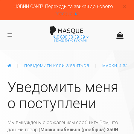
НОВИЙ САЙТ!. Переходь та звикай до нового
masque.ua
0 800 33-39-39
БЕЗКОШТОВНО В УКРАЇНІ
ГЛАВНАЯ
ПОВІДОМИТИ КОЛИ З'ЯВИТЬСЯ
МАСКИ И ЗАЩ
Уведомить меня
о поступлени
Мы вынуждены с сожалением сообщить Вам, что
данный товар (
Маска шабельна (розбірна) 350N