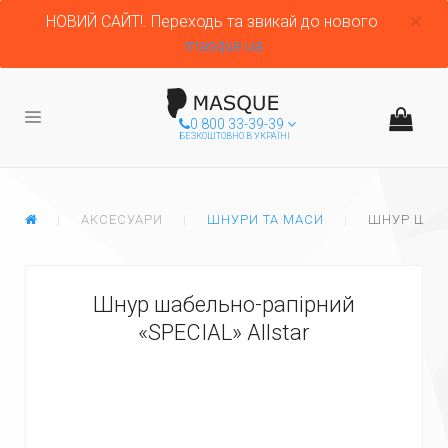
НОВИЙ САЙТ!. Переходь та звикай до нового
masque.ua
0 800 33-39-39
БЕЗКОШТОВНО В УКРАЇНІ
ГЛАВНАЯ
АКСЕСУАРИ
ШНУРИ ТА МАСИ
ШНУР ШАБЕ
Шнур шабельно-рапірний
«SPECIAL» Allstar