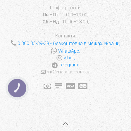
Графік работи:
Пн.–Пт.
: 10:00–19:00;
Сб.–Нд.
: 10:00–18:00;
Контакти:
0 800 33-39-39
- безкоштовно в межах України;
WhatsApp;
Viber;
Telegram.
mr@masque.com.ua
КНОПКА
ЗВ'ЯЗКУ