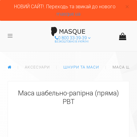
НОВИЙ САЙТ!. Переходь та звикай до нового
masque.ua
0 800 33-39-39
БЕЗКОШТОВНО В УКРАЇНІ
ГЛАВНАЯ
АКСЕСУАРИ
ШНУРИ ТА МАСИ
МАСА ШАБЕ
Маса шабельно-рапірна (пряма)
PBT