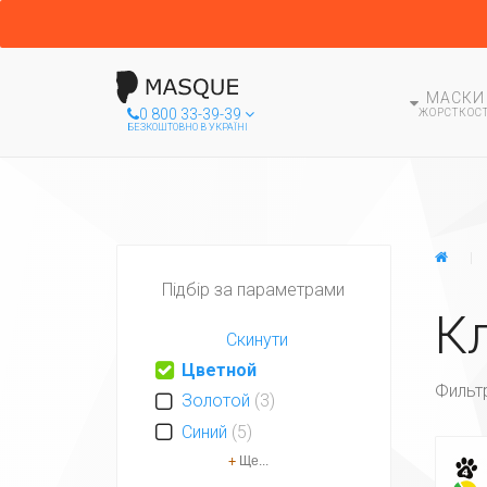
МАСКИ
0 800 33-39-39
ЖОРСТКОСТ
БЕЗКОШТОВНО В УКРАЇНІ
ГЛА
Підбір за параметрами
К
Скинути
Цветной
Фильт
Золотой
(3)
Синий
(5)
+
Ще...