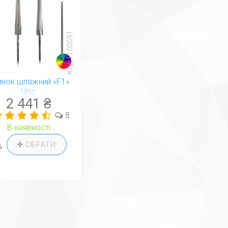
Код: FL00591
инок шпажний «F1»
Unic
2 441 ₴
8
В наявності
ОБРАТИ