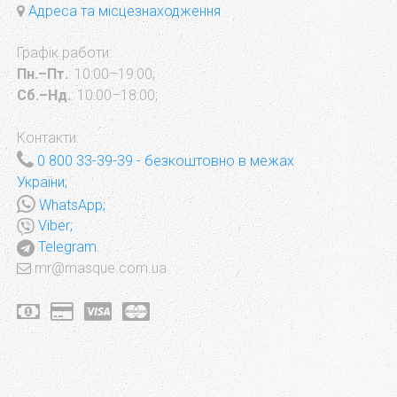
Адреса та місцезнаходження
Графік работи:
Пн.–Пт.
: 10:00–19:00;
Сб.–Нд.
: 10:00–18:00;
Контакти:
0 800 33-39-39
- безкоштовно в межах
України;
WhatsApp;
Viber;
Telegram.
mr@masque.com.ua