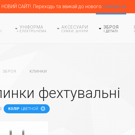
НОВИЙ САЙТ!. Переходь та звикай до нового
masque.ua
УНІФОРМА
АКСЕСУАРИ
ЗБРОЯ
І
+ ЕЛЕКТРО/HEMA
СУМКИ, ШНУРИ
І ДЕТАЛІ
ВНАЯ
ЗБРОЯ
КЛИНКИ
линки фехтувальні
р:
КОЛІР
: ЦВЕТНОЙ