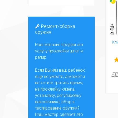
Ремонт/сборка
оружия
Кл
Наш магазин предлагает
услугу проклейки шпаг и
рапир.
Если Вы или ваш ребенок
еще не умеете, а может и
не хотите тратить время,
на проклейку клинка,
установку, регулировку
наконечника, сбор и
тестирование оружия?
Наш мастер сделает это