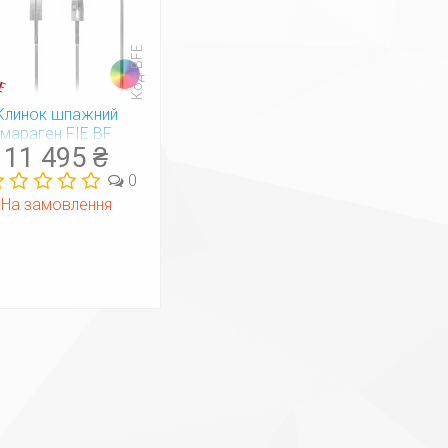
Код: BFE
Клинок шпажний
мараген FIE BF
11 495 ₴
0
На замовлення