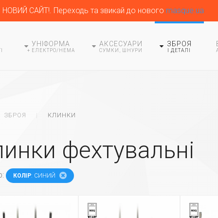
НОВИЙ САЙТ!. Переходь та звикай до нового
masque.ua
УНІФОРМА
АКСЕСУАРИ
ЗБРОЯ
І
+ ЕЛЕКТРО/HEMA
СУМКИ, ШНУРИ
І ДЕТАЛІ
ВНАЯ
ЗБРОЯ
КЛИНКИ
линки фехтувальні
р:
КОЛІР
: СИНИЙ