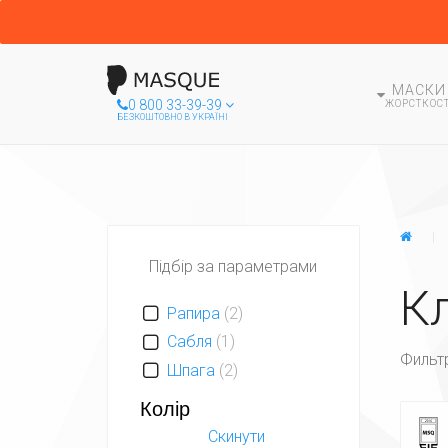
МАСКИ
0 800 33-39-39
ЖОРСТКОСТ
БЕЗКОШТОВНО В УКРАЇНІ
ГЛА
Підбір за параметрами
К
Рапира
(2)
Сабля
(1)
Фильт
Шпага
(2)
Колір
Скинути