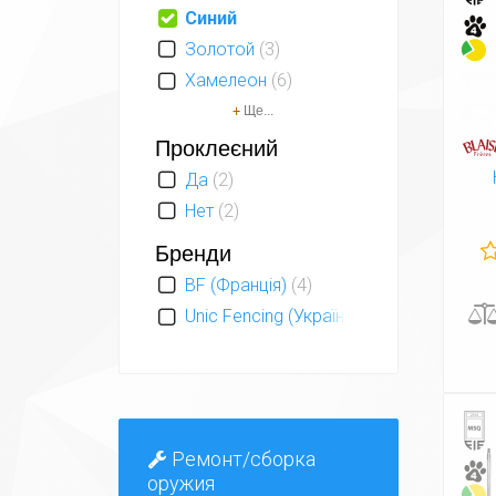
Синий
Золотой
(3)
Хамелеон
(6)
+
Ще...
Проклеєний
Да
(2)
Нет
(2)
Бренди
BF (Франція)
(4)
Unic Fencing (Україна)
(1)
Ремонт/сборка
оружия