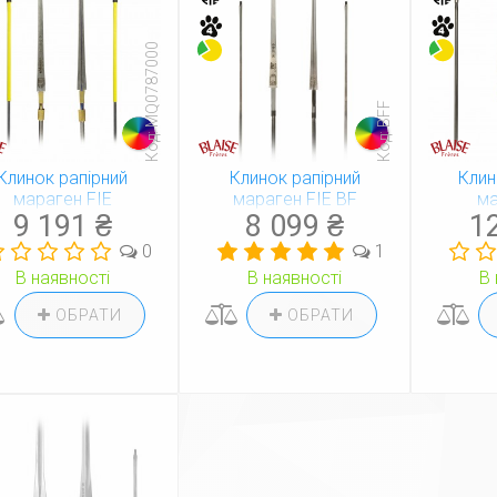
Код: MQ0787000
Код: BFF
Клинок рапірний
Клинок рапірний
Кли
мараген FIE
мараген FIE BF
ма
9 191 ₴
8 099 ₴
1
(проклеєний) BF
(про
0
1
В наявності
В наявності
В 
ОБРАТИ
ОБРАТИ