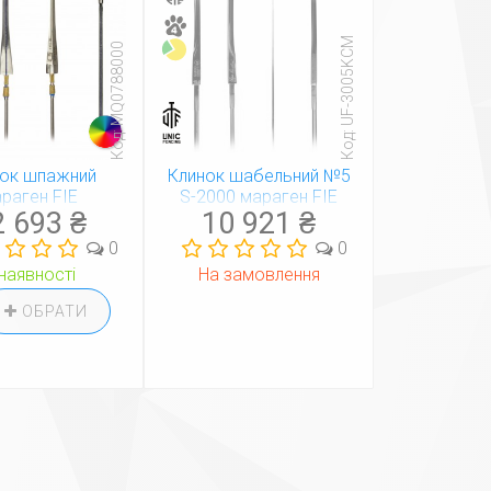
Код: UF-3005KCM
Код: MQ0788000
нок шпажний
Клинок шабельний №5
раген FIE
S-2000 мараген FIE
2 693 ₴
10 921 ₴
клеєний) BF
«OLGA KHARLAN» Unic
0
0
наявності
На замовлення
ОБРАТИ