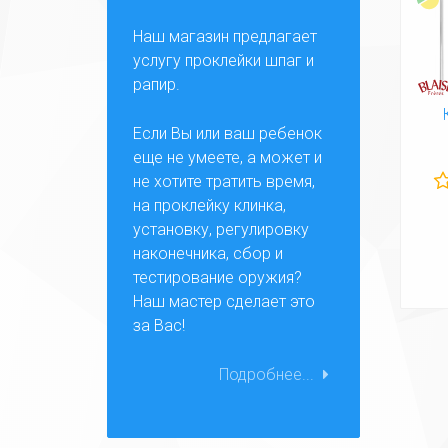
Наш магазин предлагает
услугу проклейки шпаг и
рапир.
Если Вы или ваш ребенок
еще не умеете, а может и
не хотите тратить время,
на проклейку клинка,
установку, регулировку
наконечника, сбор и
тестирование оружия?
Наш мастер сделает это
за Вас!
Подробнее...